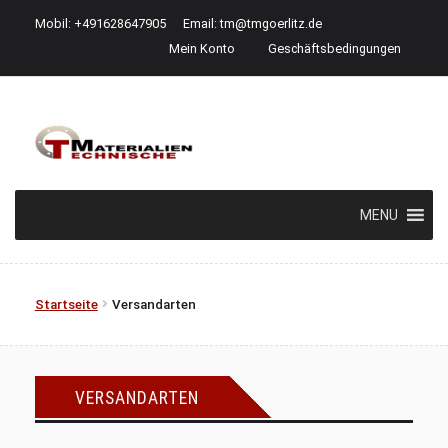
Mobil: +491628647905
Email:
tm@tmgoerlitz.de
Mein Konto
Geschäftsbedingungen
Zur
Zum
Navigation
Inhalt
springen
springen
MENU
Startseite
Versandarten
VERSANDARTEN