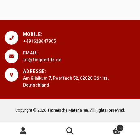
MOBILE:
+491628647905
EMAIL:
tm@tmgoerlitz.de
ADRESSE:
Am Klinikum 7, Postfach 52, 02828 Görlitz,
Deutschland
Copyright © 2026 Technische Materialien. All Rights Reserved.
Suche
Suche
0
nach: