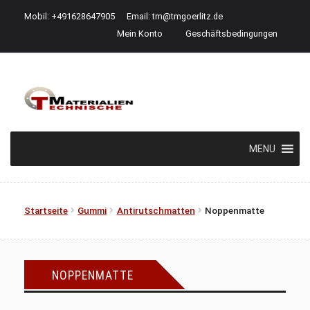
Mobil: +491628647905
Email:
tm@tmgoerlitz.de
Mein Konto
Geschäftsbedingungen
Zur
Zum
Navigation
Inhalt
springen
springen
MENU
Startseite
Gummi
Antirutschmatten
Noppenmatte
NOPPENMATTE