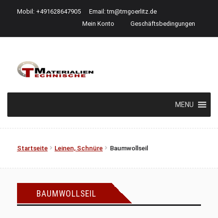
Mobil: +491628647905
Email:
tm@tmgoerlitz.de
Mein Konto
Geschäftsbedingungen
Zur
Zum
Navigation
Inhalt
springen
springen
MENU
Startseite
Leinen, Schnüre
Baumwollseil
BAUMWOLLSEIL