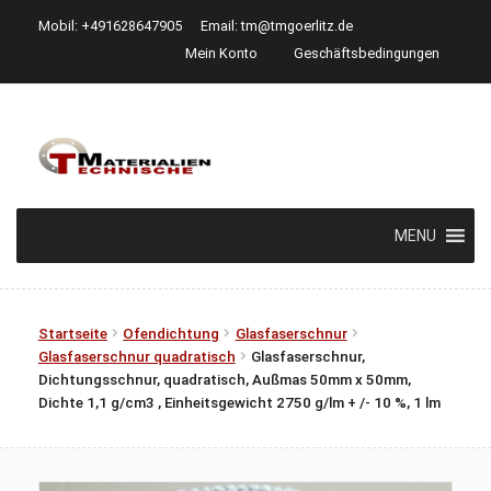
Mobil: +491628647905
Email:
tm@tmgoerlitz.de
Mein Konto
Geschäftsbedingungen
Zur
Zum
Navigation
Inhalt
springen
springen
MENU
Startseite
Ofendichtung
Glasfaserschnur
Glasfaserschnur quadratisch
Glasfaserschnur,
Dichtungsschnur, quadratisch, Außmas 50mm x 50mm,
Dichte 1,1 g/cm3 , Einheitsgewicht 2750 g/lm + /- 10 %, 1 lm