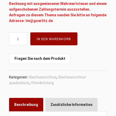
Rechnung mit ausgewiesener Mehrwertsteuer und einem
aufgeschobenen Zahlungstermin auszustellen.
Anfragen zu diesem Thema senden Sie bitte an folgende
Adresse: tm@goerlitz.de
Glasfaserschnur,
IN DEN WARENKORB
Dichtungsschnur,
quadratisch,
Außmas
50mm
Fragen Sie nach dem Produkt
x
50mm,
Dichte
Kategorien:
Glasfaserschnur
,
Glasfaserschnur
1,1
quadratisch
,
Ofendichtung
g/cm3
,
Einheitsgewicht
2750
Beschreibung
Zusätzliche Information
g/lm
+