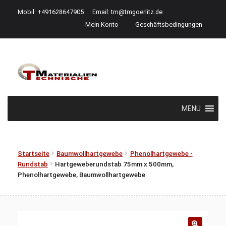
Mobil: +491628647905
Email:
tm@tmgoerlitz.de
Mein Konto
Geschäftsbedingungen
Zur
Zum
Navigation
Inhalt
springen
springen
MENU
Startseite
Baumwollhartgewebe
Phenolhartgewebe -
Rundstab
Hartgeweberundstab 75mm x 500mm,
Phenolhartgewebe, Baumwollhartgewebe