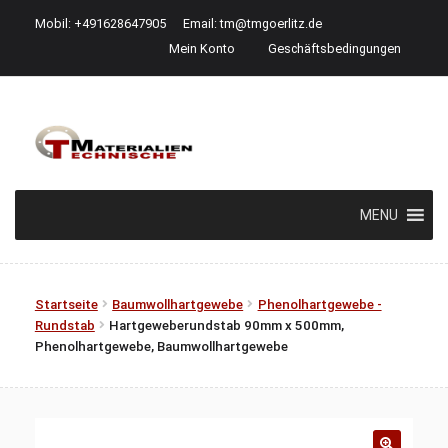
Mobil: +491628647905
Email:
tm@tmgoerlitz.de
Mein Konto
Geschäftsbedingungen
Zur
Zum
Navigation
Inhalt
springen
springen
MENU
Startseite
Baumwollhartgewebe
Phenolhartgewebe -
Rundstab
Hartgeweberundstab 90mm x 500mm,
Phenolhartgewebe, Baumwollhartgewebe