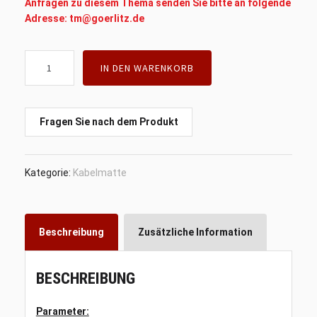
Anfragen zu diesem Thema senden Sie bitte an folgende
Adresse: tm@goerlitz.de
Kabellmatte
IN DEN WARENKORB
(checker
rubber),
Rolle,
Antirutschmatte,
Fragen Sie nach dem Produkt
3mm
x
1400mm
Kategorie:
Kabelmatte
x
1000mm
Menge
Beschreibung
Zusätzliche Information
BESCHREIBUNG
Parameter: