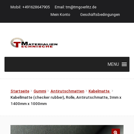
Mobil: +491628647905
Email:
tm@tmgoerlitz.de
Mein Konto
Geschäftsbedingungen
Zur
Zum
Navigation
Inhalt
springen
springen
MENU
Startseite
Gummi
Antirutschmatten
Kabelmatte
Kabellmatte (checker rubber), Rolle, Antirutschmatte, 3mm x
1400mm x 1000mm