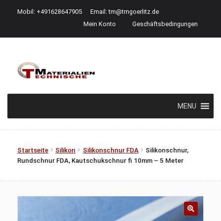
Mobil: +491628647905
Email:
tm@tmgoerlitz.de
Mein Konto
Geschäftsbedingungen
Zur
Zum
Navigation
Inhalt
springen
springen
MENU
Startseite
Silikon
Silikonschnur FDA
Silikonschnur,
Rundschnur FDA, Kautschukschnur fi 10mm – 5 Meter