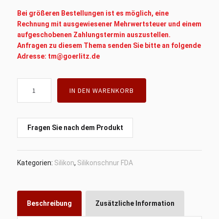
Bei größeren Bestellungen ist es möglich, eine
Rechnung mit ausgewiesener Mehrwertsteuer und einem
aufgeschobenen Zahlungstermin auszustellen.
Anfragen zu diesem Thema senden Sie bitte an folgende
Adresse: tm@goerlitz.de
Silikonschnur,
IN DEN WARENKORB
Rundschnur
FDA,
Kautschukschnur
fi
Fragen Sie nach dem Produkt
10mm
-
5
Kategorien:
Silikon
,
Silikonschnur FDA
Meter
Menge
Beschreibung
Zusätzliche Information