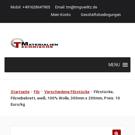
Mobil: +491628647905
Email:
tm@tmgoerlitz.de
Mein Konto
Geschäftsbedingungen
Zur
Zum
Navigation
Inhalt
springen
springen
MENU
Startseite
Filz
Verschiedene Filzstücke
Filzstücke,
Filzreibebrett, weiß, 100% Wolle, 300mm x 200mm, Preis: 10
Euro/kg