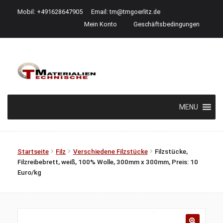
Mobil: +491628647905
Email:
tm@tmgoerlitz.de
Mein Konto
Geschäftsbedingungen
Zur
Zum
Navigation
Inhalt
springen
springen
MENU
Startseite
Filz
Verschiedene Filzstücke
Filzstücke,
Filzreibebrett, weiß, 100% Wolle, 300mm x 300mm, Preis: 10
Euro/kg